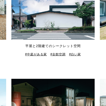
平屋と2階建てのシークレット空間
中庭がある家
全館空調
白い家