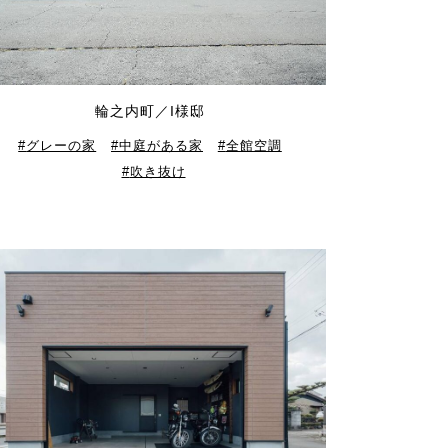
輪之内町／I様邸
グレーの家
中庭がある家
全館空調
吹き抜け