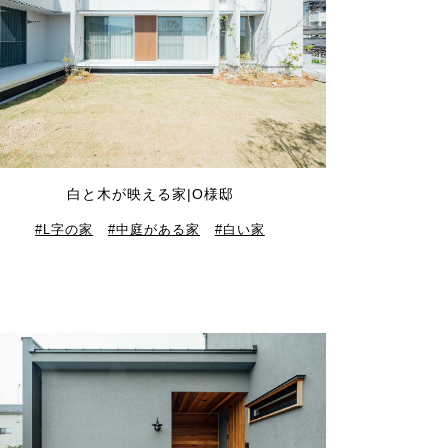
白と木が映える家|O様邸
L字の家
中庭がある家
白い家