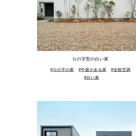
ロの字型の白い家
ロの字の家
中庭がある家
全館空調
白い家