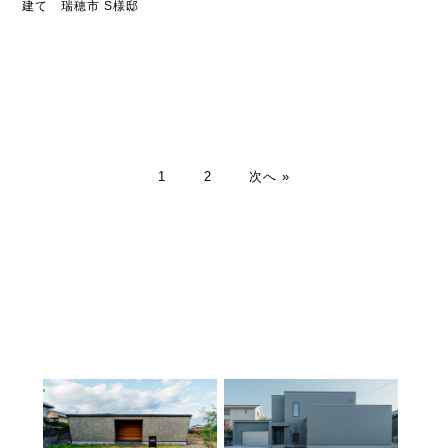
建て 瑞穂市 S様邸
1
2
次へ »