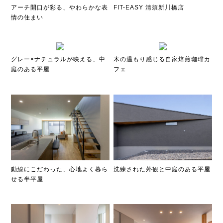
アーチ開口が彩る、やわらかな表
FIT-EASY 清須新川橋店
情の住まい
グレー×ナチュラルが映える、中
木の温もり感じる自家焙煎珈琲カ
庭のある平屋
フェ
動線にこだわった、心地よく暮ら
洗練された外観と中庭のある平屋
せる半平屋