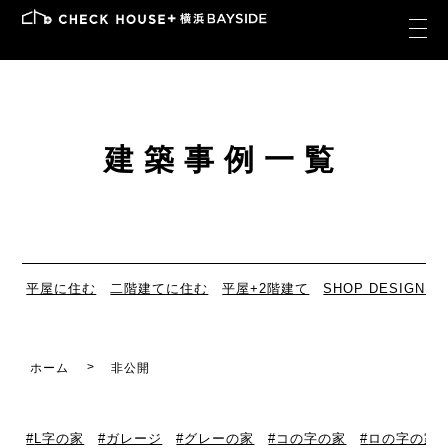
建築事例一覧
平屋に住む
二階建てに住む
平屋+2階建て
SHOP DESIGN
ホーム
非公開
L字の家
ガレージ
グレーの家
コの字の家
ロの字の家