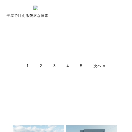
平屋で叶える贅沢な日常
1
2
3
4
5
次へ »