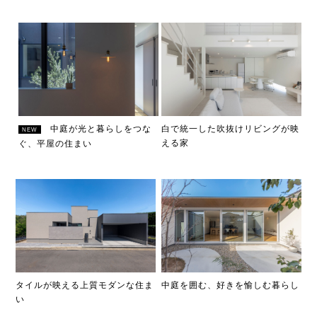
中庭が光と暮らしをつな
白で統一した吹抜けリビングが映
NEW
える家
ぐ、平屋の住まい
タイルが映える上質モダンな住ま
中庭を囲む、好きを愉しむ暮らし
い