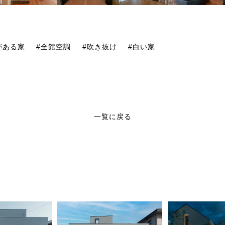
がある家
全館空調
吹き抜け
白い家
一覧に戻る