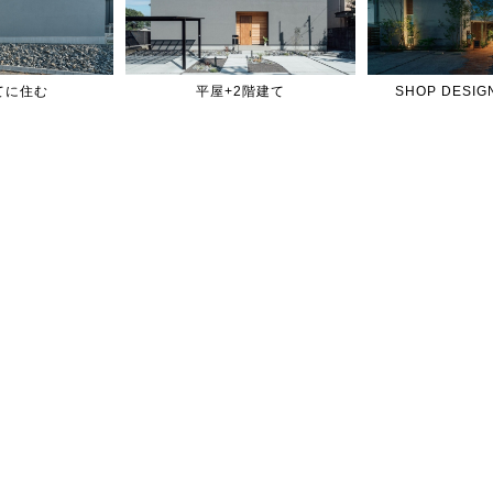
てに住む
平屋+2階建て
SHOP DES