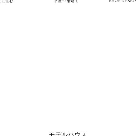
てに住む
平屋+2階建て
SHOP DES
モデルハウス