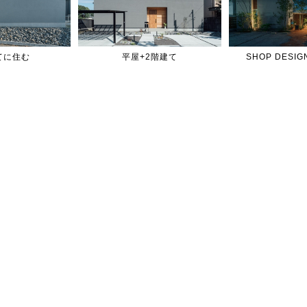
てに住む
平屋+2階建て
SHOP DES