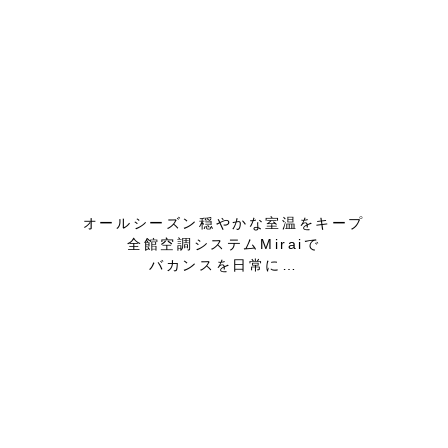
オールシーズン穏やかな室温をキープ
全館空調システムMiraiで
バカンスを日常に…