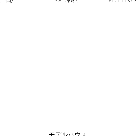
てに住む
平屋+2階建て
SHOP DES
モデルハウス