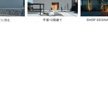
てに住む
平屋+2階建て
SHOP DES