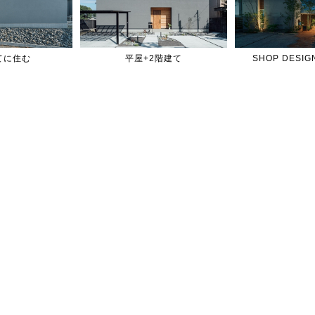
てに住む
平屋+2階建て
SHOP DES