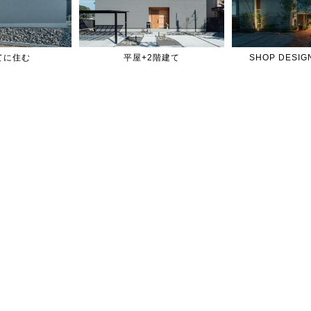
てに住む
平屋+2階建て
SHOP DES