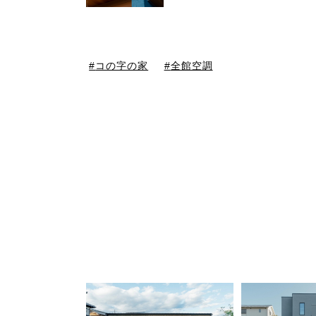
コの字の家
全館空調