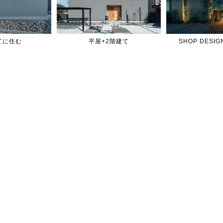
てに住む
平屋+2階建て
SHOP DES