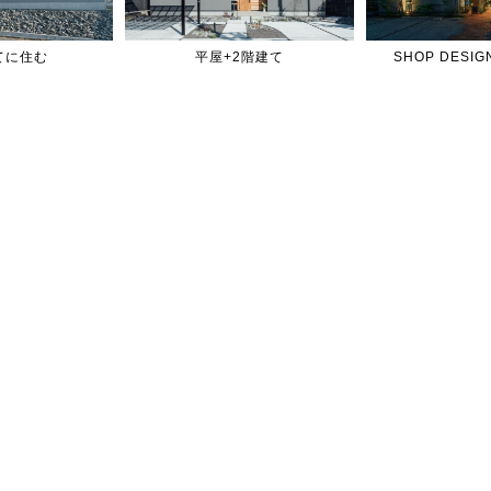
てに住む
平屋+2階建て
SHOP DES