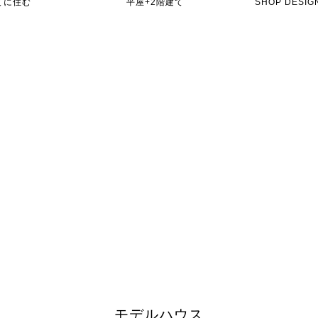
てに住む
平屋+2階建て
SHOP DES
モデルハウス