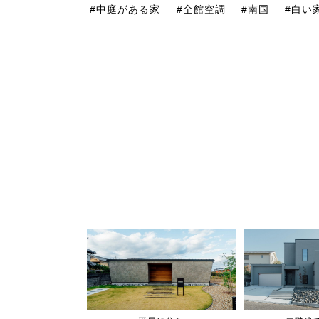
中庭がある家
全館空調
南国
白い