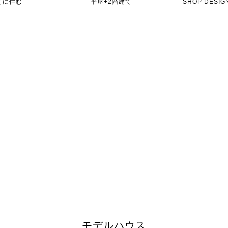
てに住む
平屋+2階建て
SHOP DES
モデルハウス