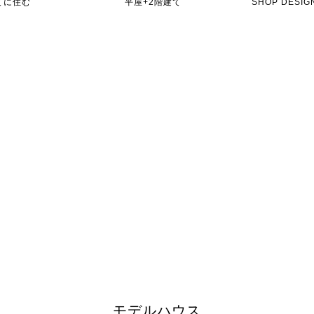
てに住む
平屋+2階建て
SHOP DES
モデルハウス